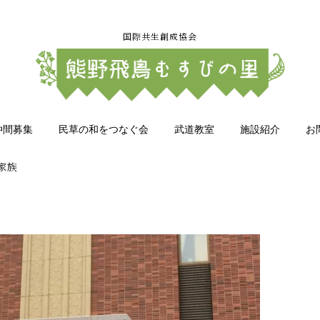
国際共生創成協会
仲間募集
民草の和をつなぐ会
武道教室
施設紹介
お
家族