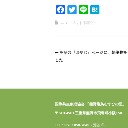
Facebook
Twitter
Line
Haten
ニュース
仲間紹介
英語の『おやじ』ページに、執筆物を
した
国際共生創成協会 「熊野飛鳥むすびの里」
〒519-4563 三重県熊野市飛鳥町小阪150
TEL：
080-1058-7845
（荒谷卓）