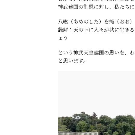
神武建国の御恩に対し、私たちに
八紘（あめのした）を掩（おお）
謹解：天の下に人々が共に生きる
ょう
という神武天皇建国の思いを、わ
と思います。