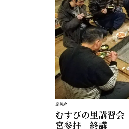
懇親会
むすびの里講習会
宮参拝」終講