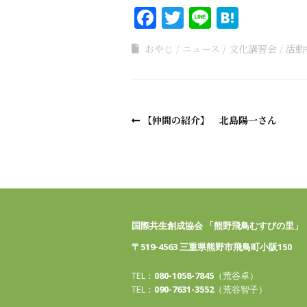
Facebook
Twitter
Line
Haten
おやじ
ニュース
文化講習会
活動
【仲間の紹介】 北島陽一さん
国際共生創成協会 「熊野飛鳥むすびの里」
〒519-4563 三重県熊野市飛鳥町小阪150
TEL：
080-1058-7845
（荒谷卓）
TEL：
090-7631-3552
（荒谷智子）