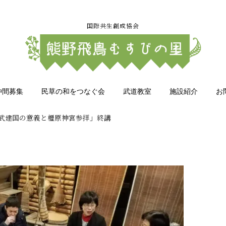
国際共生創成協会
仲間募集
民草の和をつなぐ会
武道教室
施設紹介
お
武建国の意義と橿原神宮参拝」終講