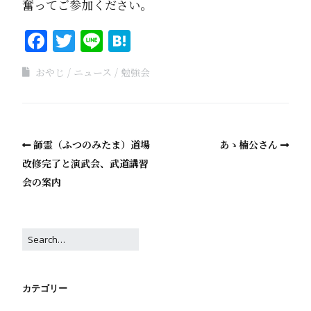
奮ってご参加ください。
Facebook
Twitter
Line
Hatena
おやじ
ニュース
勉強会
韴霊（ふつのみたま）道場
あゝ楠公さん
改修完了と演武会、武道講習
会の案内
カテゴリー