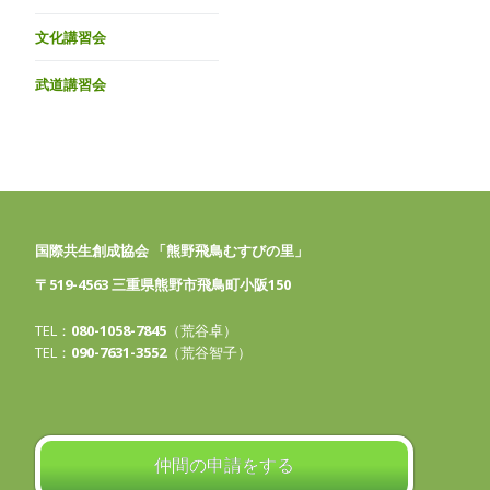
文化講習会
武道講習会
国際共生創成協会 「熊野飛鳥むすびの里」
〒519-4563 三重県熊野市飛鳥町小阪150
TEL：
080-1058-7845
（荒谷卓）
TEL：
090-7631-3552
（荒谷智子）
仲間の申請をする