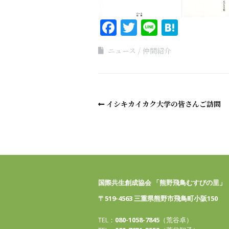
Facebook
Twitter
Line
Haten
ニュース
仲間紹介
イシキカイカク大学の皆さんご訪問
国際共生創成協会 「熊野飛鳥むすびの里」
〒519-4563 三重県熊野市飛鳥町小阪150
TEL：
080-1058-7845
（荒谷卓）