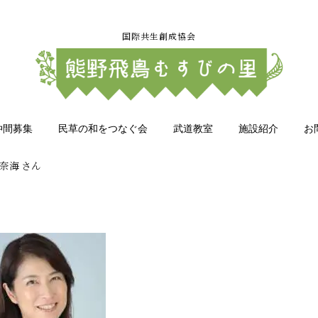
国際共生創成協会
仲間募集
民草の和をつなぐ会
武道教室
施設紹介
お
奈海 さん