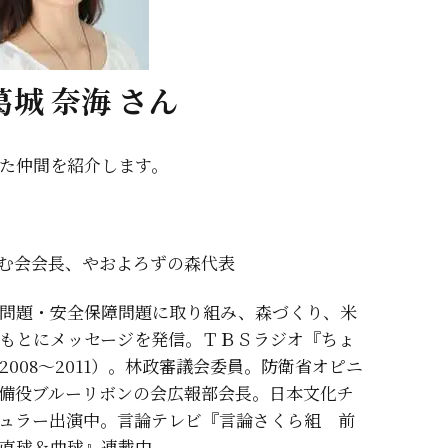
城 奈海 さん
た仲間を紹介します。
む会会長、やおよろずの森代表
問題・安全保障問題に取り組み、森づくり、米
もとにメッセージを発信。ＴＢＳラジオ『ちょ
008～2011）。林政審議会委員。防衛省オピニ
備役ブルーリボンの会広報部会長。日本文化チ
ュラー出演中。言論テレビ『言論さくら組 前
直球＆曲球』連載中。