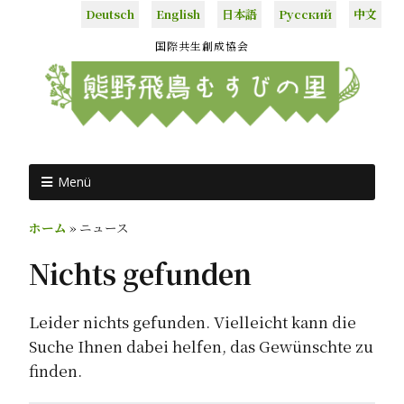
Deutsch
English
日本語
Русский
中文
国際共生創成協会
Menü
ホーム
»
ニュース
Nichts gefunden
Leider nichts gefunden. Vielleicht kann die
Suche Ihnen dabei helfen, das Gewünschte zu
finden.