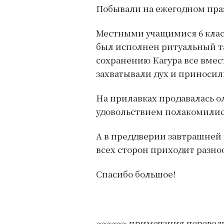
Побывали на ежегодном пра
Местными учащимися 6 класс
был исполнен ритуальный т
сохранению Кагура все вмес
захватывали дух и приносил
На прилавках продавалась о
удовольствием полакомилис
А в преддверии завтрашней
всех сторон приходит разно
Спасибо большое!
~~~~~~ примечания перевод