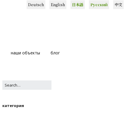
Deutsch
English
日本語
Русский
中文
ь
наши объекты
блог
категория