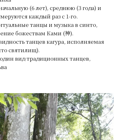
ачальную (6 лет), среднюю (3 года) и
умеруются каждый раз с 1-го.
уальные танцы и музыка в синто,
ние божествам Ками (神).
ность танцев кагура, исполняемая
то святилищ).
дин вид традиционных танцев,
ьва