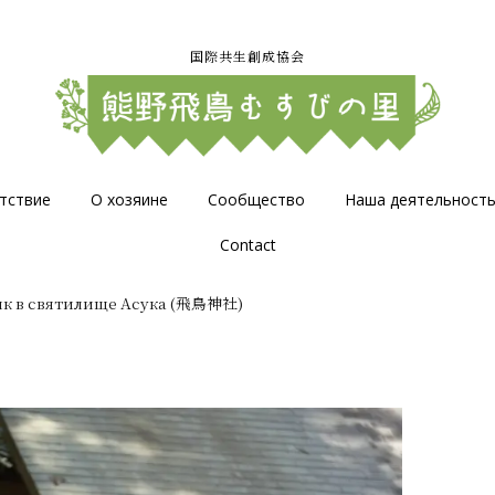
国際共生創成協会
тствие
О хозяине
Сообщество
Наша деятельност
Contact
к в святилище Асука (飛鳥神社)