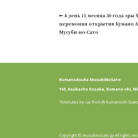
4 день 11 месяца 30 года эры 
церемония открытия Кумано А
Мусуби-но-Сато
KumanoAsuka MusubiNoSato
150, Asukacho Kozaka, Kumano-shi, Mie
15minutes by car from JR Kumanoshi Stati
Copyright © musubinosato.jp All rights re