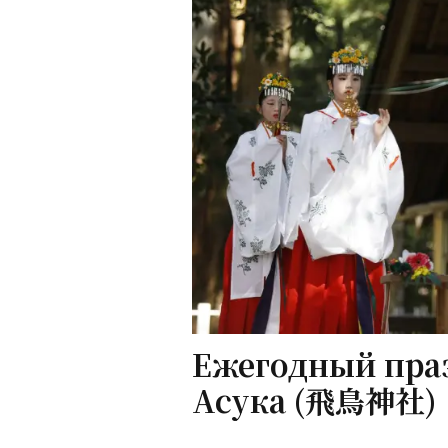
Ежегодный пра
Асука (飛鳥神社)