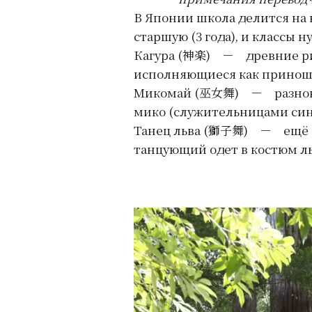
В Японии школа делится на н
старшую (3 года), и классы н
Кагура (神楽) － древние рит
исполняющиеся как приноше
Микомай (巫女舞) － разновид
мико (служительницами син
Танец льва (獅子舞) － ещё о
танцующий одет в костюм л