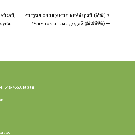
Хэйсэй,
Ритуал очищения Киёбарай (清祓) в
сука
Фуцуномитама додзё (韴霊道場)
, 519-4563, Japan
on
served.