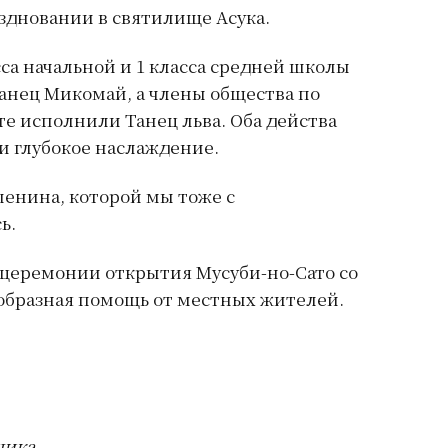
здновании в святилище Асука.
а начальной и 1 класса средней школы
анец Микомай, а члены общества по
те исполнили Танец льва. Оба действа
и глубокое наслаждение.
ленина, которой мы тоже с
ь.
 церемонии открытия Мусуби-но-Сато со
образная помощь от местных жителей.
чика