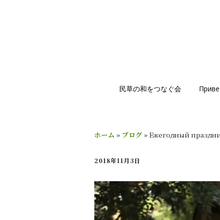
民草の和をつなぐ会
Приве
ホーム
»
ブログ
»
Ежегодный праздни
2018年11月3日