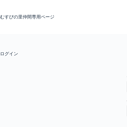
コ
ン
テ
むすびの里仲間専用ページ
ン
ツ
へ
ス
キ
ッ
ログイン
プ